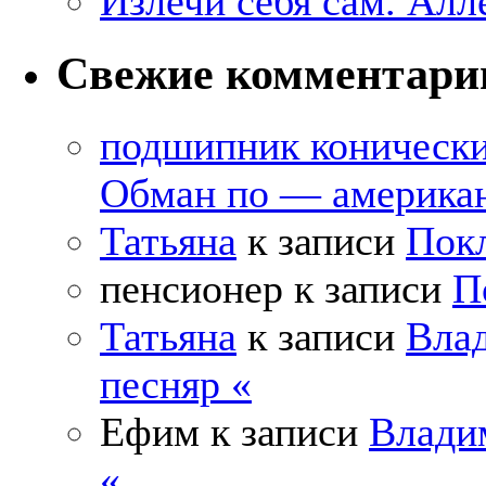
Излечи себя сам. Алл
Свежие комментари
подшипник коническ
Обман по — америка
Татьяна
к записи
Покл
пенсионер
к записи
П
Татьяна
к записи
Влад
песняр «
Ефим
к записи
Влади
«