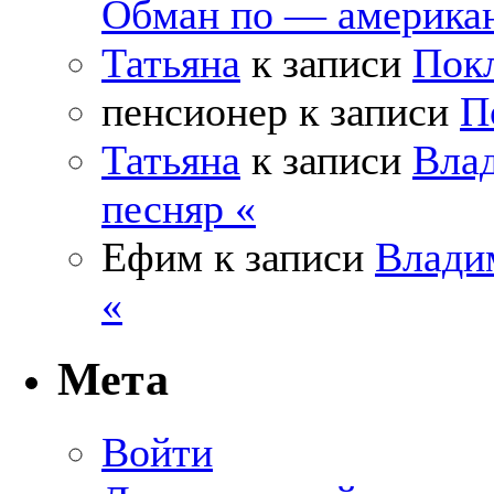
Обман по — америка
Татьяна
к записи
Покл
пенсионер
к записи
П
Татьяна
к записи
Влад
песняр «
Ефим
к записи
Влади
«
Мета
Войти