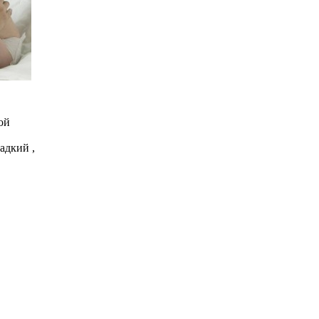
ой
адкий ,