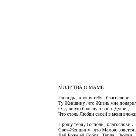
МОЛИТВА О МАМЕ
Господь , прошу тебя , благослови
Ту Женщину ,что Жизнь мне подарил
Отдавшую большую часть Души ,
Что столь Любви своей в меня влож
Прошу тебя , Господь , благослови ,
Свет-Женщину , что Мамою зовется 
Дай Боже ей Добра , Тепла , Любви ,