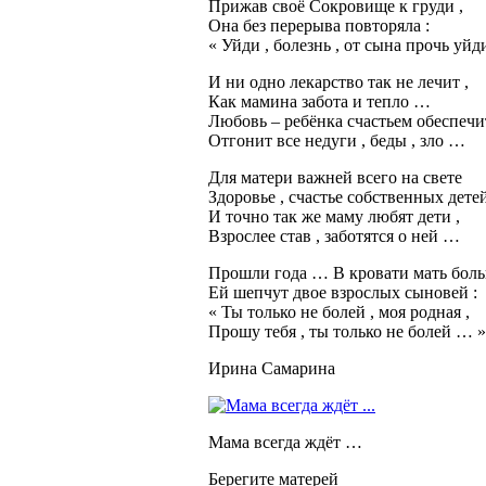
Прижав своё Сокровище к груди ,
Она без перерыва повторяла :
« Уйди , болезнь , от сына прочь уйди
И ни одно лекарство так не лечит ,
Как мамина забота и тепло …
Любовь – ребёнка счастьем обеспечит
Отгонит все недуги , беды , зло …
Для матери важней всего на свете
Здоровье , счастье собственных детей
И точно так же маму любят дети ,
Взрослее став , заботятся о ней …
Прошли года … В кровати мать больн
Ей шепчут двое взрослых сыновей :
« Ты только не болей , моя родная ,
Прошу тебя , ты только не болей … »
Ирина Самарина
Мама всегда ждёт …
Берегите матерей