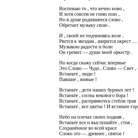
Воспеваю то , что вечно ново ,
И хотя совсем не гимн пою ,
Но в душе родившееся слово ,
Обретает музыку свою .
И , своей не подчиняясь воле ,
Рвется к звездам , ширится окрест …
Музыкою радости и боли
Он гремит — души моей оркестр .
Но когда скажу сейчас впервые
Это Слово — Чудо , Слово — Свет ,
Встаньте , люди !
Павшие , живые !
Встаньте , дети наших бурных лет !
Встаньте , сосны векового бора !
Встаньте , распрямитесь стебли трав 
Встаньте , все цветы ! И встаньте гор
Небо на плечах своих подняв ,
Встаньте все и выслушайте , стоя ,
Сохранённое во всей красе
Слово это — древнее , святое !