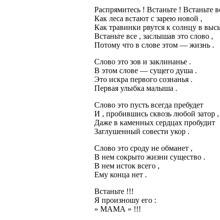
Распрямитесь ! Встаньте ! Встаньте в
Как леса встают с зарею новой ,
Как травинки рвутся к солнцу в высь
Встаньте все , заслышав это слово ,
Потому что в слове этом — жизнь .
Слово это зов и заклинанье .
В этом слове — сущего душа .
Это искра первого сознанья .
Первая улыбка малыша .
Слово это пусть всегда пребудет
И , пробившись сквозь любой затор ,
Даже в каменных сердцах пробудит
Заглушенный совести укор .
Слово это сроду не обманет ,
В нем сокрыто жизни существо .
В нем исток всего ,
Ему конца нет .
Встаньте !!!
Я произношу его :
» МАМА » !!!