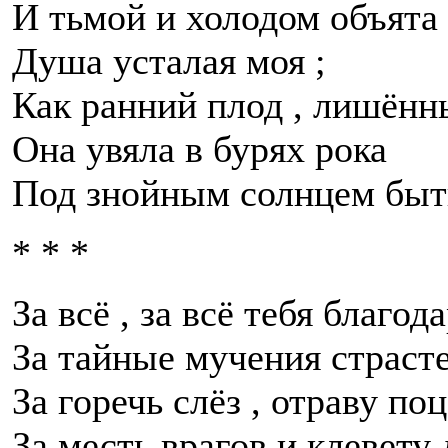
И тьмой и холодом объята
Душа усталая моя ;
Как ранний плод , лишённы
Она увяла в бурях рока
Под знойным солнцем быт
* * *
За всё , за всё тебя благода
За тайные мучения страсте
За горечь слёз , отраву поц
За месть врагов и клевету 