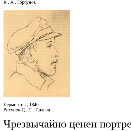
К . А . Горбунов
Лермонтов , 1840.
Рисунок Д . П . Палена
Чрезвычайно ценен портре