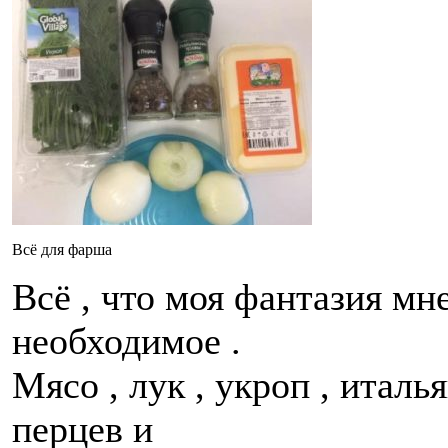
Всё для фарша
Всё , что моя фантазия мн
необходимое .
Мясо , лук , укроп , италь
перцев и