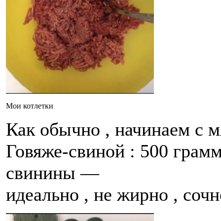
Мои котлетки
Как обычно , начинаем с м
Говяже-свиной : 500 грам
свинины —
идеально , не жирно , соч