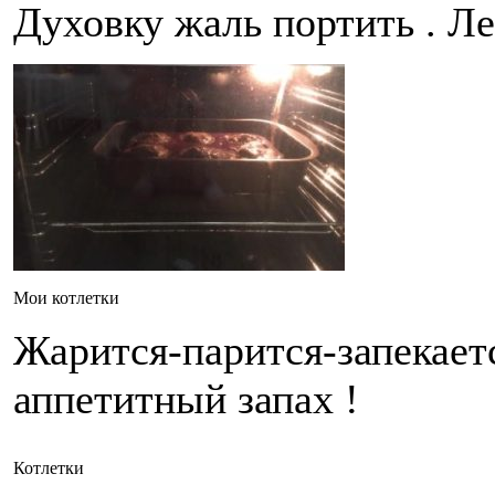
Духовку жаль портить . Л
Мои котлетки
Жарится-парится-запекает
аппетитный запах !
Котлетки