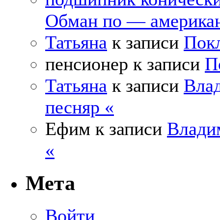
Обман по — америка
Татьяна
к записи
Покл
пенсионер
к записи
П
Татьяна
к записи
Влад
песняр «
Ефим
к записи
Влади
«
Мета
Войти