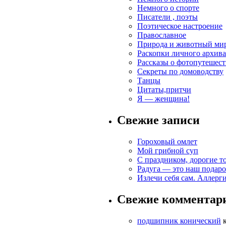
Немного о спорте
Писатели , поэты
Поэтическое настроение
Православное
Природа и животный ми
Раскопки личного архива
Рассказы о фотопутешес
Секреты по домоводству
Танцы
Цитаты,притчи
Я — женщина!
Свежие записи
Гороховый омлет
Мой грибной суп
С праздником, дорогие т
Радуга — это наш подаро
Излечи себя сам. Аллерг
Свежие комментар
подшипник конический
к