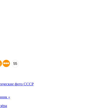
55
ьгические фото СССР
вник «
зёра