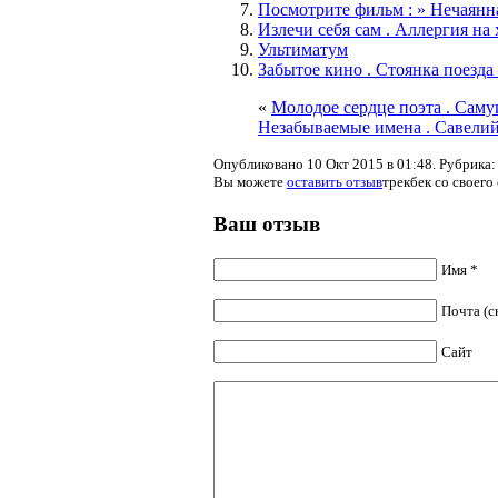
Посмотрите фильм : » Нечаянна
Излечи себя сам . Аллергия на
Ультиматум
Забытое кино . Стоянка поезд
«
Молодое сердце поэта . Сам
Незабываемые имена . Савели
Опубликовано 10 Окт 2015 в 01:48. Рубрика
Вы можете
оставить отзыв
трекбек со своего 
Ваш отзыв
Имя *
Почта (с
Сайт