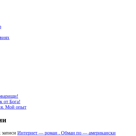
р
твиях
оварищи!
к от Бога!
ия. Мой опыт
ии
 записи
Интернет — роман . Обман по — американски