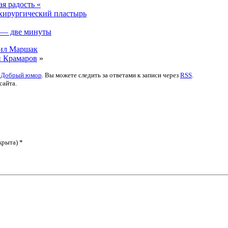
я радость «
 хирургический пластырь
а — две минуты
уил Маршак
й Крамаров
»
:
Добрый юмор
. Вы можете следить за ответами к записи через
RSS
.
сайта.
крыта) *