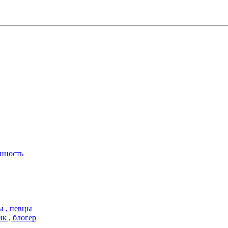
нность
ы , певцы
 , блогер