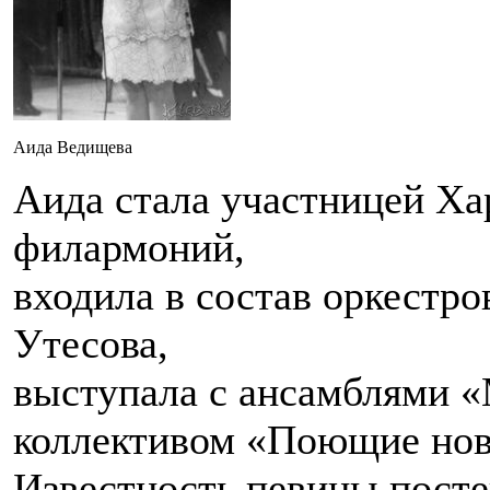
Аида Ведищева
Аида стала участницей Ха
филармоний,
входила в состав оркестр
Утесова,
выступала с ансамблями «
коллективом «Поющие нов
Известность певицы посте