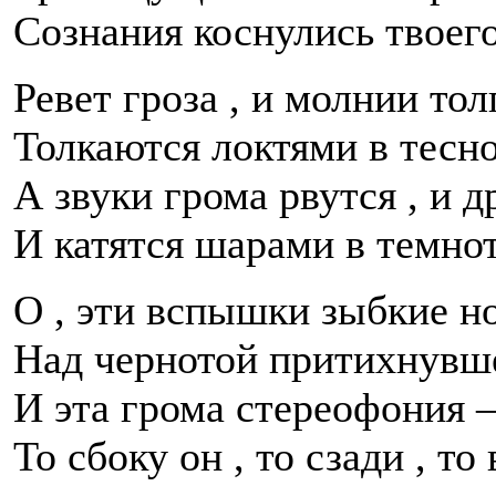
Сознания коснулись твоего
Ревет гроза , и молнии тол
Толкаются локтями в тесно
А звуки грома рвутся , и д
И катятся шарами в темнот
О , эти вспышки зыбкие н
Над чернотой притихнувш
И эта грома стереофония
То сбоку он , то сзади , то 