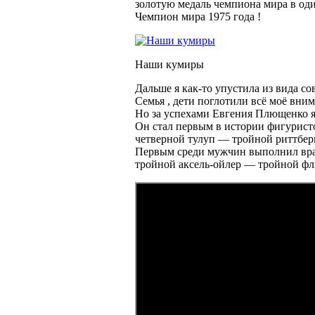
золотую медаль чемпиона мира в од
Чемпион мира 1975 года !
Наши кумиры
Дальше я как-то упустила из вида с
Семья , дети поглотили всё моё вни
Но за успехами Евгения Плющенко я
Он стал первым в истории фигурис
четверной тулуп — тройной риттберге
Первым среди мужчин выполнил вра
тройной аксель-ойлер — тройной флип