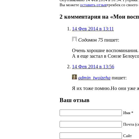
Вы можете
оставить отзыв
трекбек со своего 
2 комментария на «Мои вос
14 Фев 2014 в 13:11
Cодомон 75
пишет:
Очень хорошие воспоминания.
А я еще застал в Союзе Белоу
14 Фев 2014 в 13:56
admin_twoizeha
пишет:
Я их тоже помню.Но они уже ж
Ваш отзыв
Имя *
Почта (с
Сайт