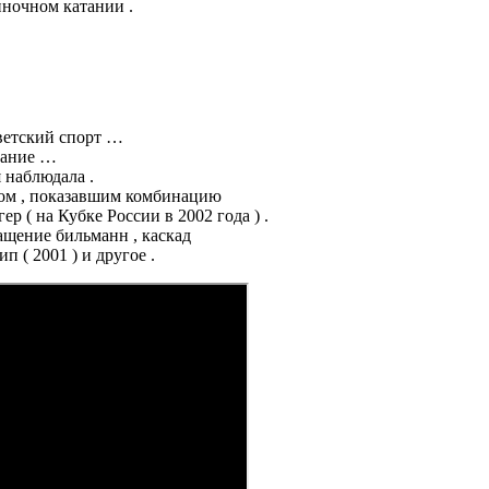
иночном катании .
оветский спорт …
мание …
 наблюдала .
том , показавшим комбинацию
р ( на Кубке России в 2002 года ) .
щение бильманн , каскад
 ( 2001 ) и другое .