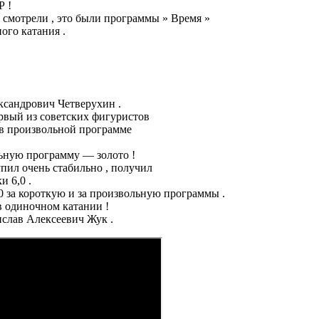
Р !
я смотрели , это были программы » Время »
ого катания .
ксандрович Четверухин .
рвый из советских фигуристов
о в произвольной программе
ьную программу — золото !
пил очень стабильно , получил
и 6,0 .
,0 за короткую и за произвольную программы .
 одиночном катании !
слав Алексеевич Жук .