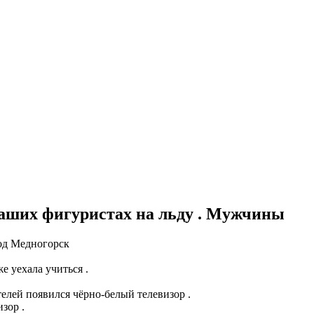
аших фигуристах на льду . Мужчины
род Медногорск
е уехала учиться .
елей появился чёрно-белый телевизор .
зор .