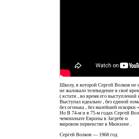
Школу, в которой Сергей Волков не 
не жаловало телевидение в своё врем
( кстати , во время его выступлений 
Выступал идеально , без единой пом
без огонька , без малейшей искорки «
Но В 74-м и в 75-м годах Сергей Во
чемпионате Европы в Загребе и
мировом первенстве в Мюнхене .
Сергей Волков — 1968 год