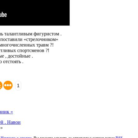
нь талантливым фигуристом .
 поставили «стрелочником»
многочисленных травм ?!
нтливых спортсменов ?!
е , достойные .
 отстоять .
1
вник «
й . Навои
»
:
Немного о спорте
. Вы можете следить за ответами к записи через
RSS
.