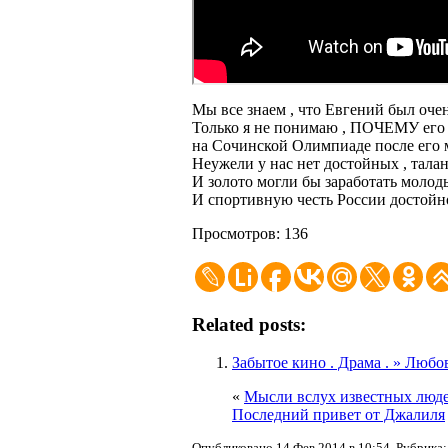
Мы все знаем , что Евгений был оче
Только я не понимаю , ПОЧЕМУ его
на Сочинской Олимпиаде после его 
Неужели у нас нет достойных , тала
И золото могли бы заработать молоды
И спортивную честь России достойно
Просмотров: 136
Related posts:
Забытое кино . Драма . » Любо
«
Мысли вслух известных люде
Последний привет от Джалиля
Опубликовано 14 Фев 2014 в 10:54. Рубрика