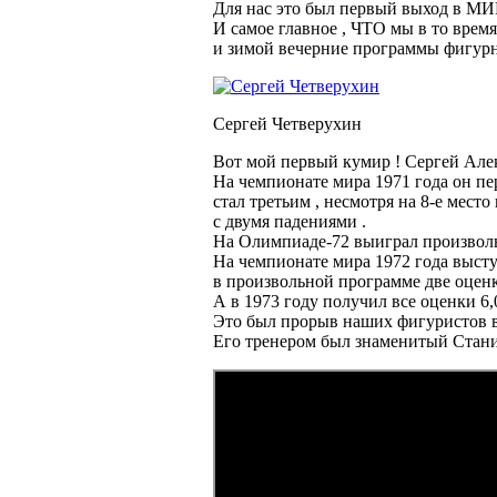
Для нас это был первый выход в МИ
И самое главное , ЧТО мы в то врем
и зимой вечерние программы фигурн
Сергей Четверухин
Вот мой первый кумир ! Сергей Але
На чемпионате мира 1971 года он пе
стал третьим , несмотря на 8-е мест
с двумя падениями .
На Олимпиаде-72 выиграл произвол
На чемпионате мира 1972 года высту
в произвольной программе две оценк
А в 1973 году получил все оценки 6
Это был прорыв наших фигуристов в
Его тренером был знаменитый Стани