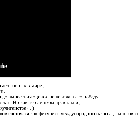
имел равных в мире ,
я .
я до вынесения оценок не верила в его победу .
арки . Но как-то слишком правильно ,
хулиганства» . )
лков состоялся как фигурист международного класса , выиграв с