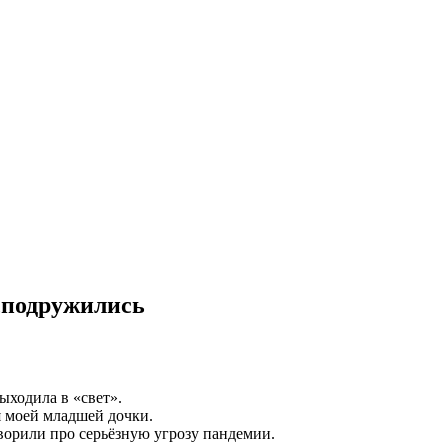
,подружились
выходила в «свет».
я моей младшей дочки.
оворили про серьёзную угрозу пандемии.