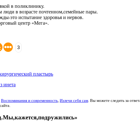
вкой в поликлинику.
м люди в возрасте почтенном,семейные пары.
жды-это испытание здоровья и нервов.
орговый центр «Мега».
3
 хирургический пластырь
з инета
:
Воспоминания и современность
,
Излечи себя сам
. Вы можете следить за ответ
сайта.
ид.Мы,кажется,подружились»