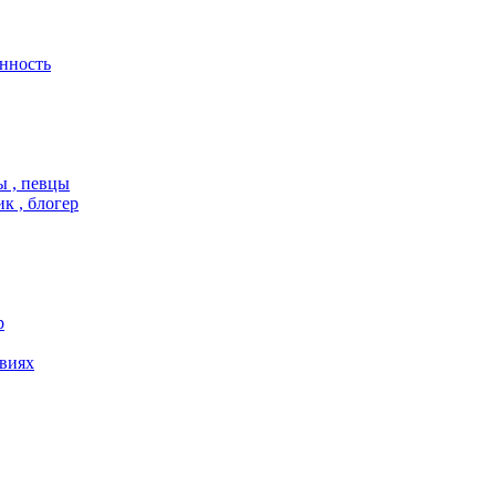
нность
ы , певцы
 , блогер
р
твиях