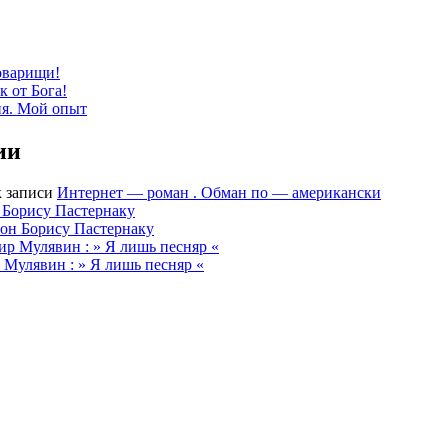
оварищи!
к от Бога!
ия. Мой опыт
ии
 записи
Интернет — роман . Обман по — американски
 Борису Пастернаку
он Борису Пастернаку
р Мулявин : » Я лишь песняр «
Мулявин : » Я лишь песняр «