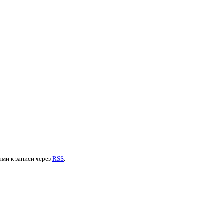
ами к записи через
RSS
.